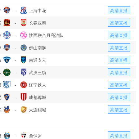
牛
-
上海申花
高清直播
吴
-
长春亚泰
高清直播
夫
-
陕西联合月亮泊队
高清直播
家
-
佛山南狮
高清直播
市
-
南通支云
高清直播
队
-
武汉三镇
高清直播
博
-
辽宁铁人
高清直播
昆
-
成都蓉城
高清直播
联
-
大连鲲城
高清直播
奥
-
圣保罗
高清直播