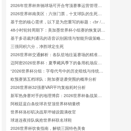
规范与竞技表现验证研究”
2026年世界杯奔驰球场可开合穹顶赛事运营管理指
南
2026世界杯南美区：六张门票，十支球队的生死竞
速
基于您的核心需求，以下是为您重写的标题：<br />
<br /> **供应链时间弹性：美加墨海关节点对世界杯
48小时轮转周期下：美加墨世界杯小组赛的恢复训练
球队后勤保障的冲击效应评估**
体系优化方案
基于多语裁判通讯的语音识别困境与智能升级策略
——2026美加墨世界杯的实证视角
三强同积六分，净胜球定生死
2026世界杯交通解析：各队驻地往返赛场的精准通
勤时间表
迈阿密2026世界杯：夏季飓风季下的备用机场应急
方案
“2026世界杯分组：字母代号中的历史暗线与传统逻
辑”
欧预赛第五档球队：附加赛逆袭突围的概率分析
2026世界杯32强赛VAR平均复核耗时分析
新军热身赛对手的地理博弈：2026世界杯备战策略
解析
阿根廷蓝白条纹球衣登顶世界杯销量榜
世界杯洛杉矶决战草坪铺设圆满收官
球迷连夜排队疯抢世界杯联名球鞋
2026世界杯饮食指南，解锁三国特色美食