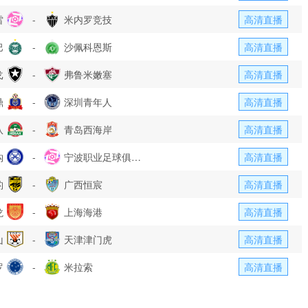
雷
-
米内罗竞技
高清直播
巴
-
沙佩科恩斯
高清直播
戈
-
弗鲁米嫩塞
高清直播
鼎
-
深圳青年人
高清直播
队
-
青岛西海岸
高清直播
钩
-
宁波职业足球俱乐
高清直播
豹
-
部
广西恒宸
高清直播
龙
-
上海海港
高清直播
山
-
天津津门虎
高清直播
罗
-
米拉索
高清直播