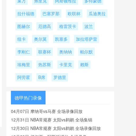
莱万
弗里克
阿斯顿维拉
多特蒙德
拉什福德
巴塞罗那
欧联杯
瓜迪奥拉
图赫尔
厄德高
格雷茨卡
波兰
纽卡
奥尔莫
凯塞多
加拉塔萨雷
李刚仁
联赛杯
奥纳纳
帕尔默
埃梅里
热苏斯
卡里克
赖斯
阿劳霍
B席
罗德里
德甲热门录像
04月07日 摩纳哥vs马赛 全场录像回放
12月31日 NBA常规赛 太阳vs鹈鹕 全场集锦
12月30日 NBA常规赛 太阳vs鹈鹕 全场录像回放