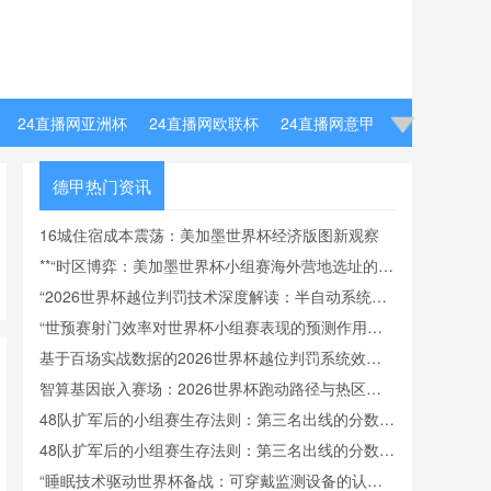
24直播网亚洲杯
24直播网欧联杯
24直播网意甲
德甲热门资讯
16城住宿成本震荡：美加墨世界杯经济版图新观察
**“时区博弈：美加墨世界杯小组赛海外营地选址的飞
行效率与竞技适应模型”**
“2026世界杯越位判罚技术深度解读：半自动系统帧
率实测与算法逻辑全解析”
“世预赛射门效率对世界杯小组赛表现的预测作用分
析”
基于百场实战数据的2026世界杯越位判罚系统效能
前瞻模型
智算基因嵌入赛场：2026世界杯跑动路径与热区数
据实时回传
48队扩军后的小组赛生存法则：第三名出线的分数底
线与晋级密码
48队扩军后的小组赛生存法则：第三名出线的分数底
线与晋级密码
“睡眠技术驱动世界杯备战：可穿戴监测设备的认证