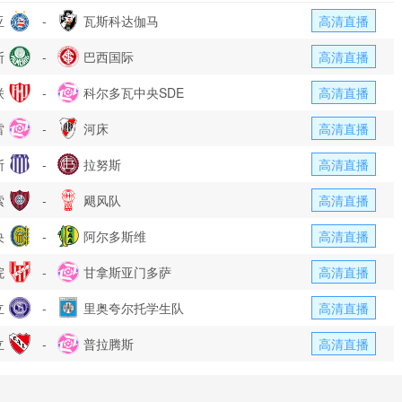
亚
-
瓦斯科达伽马
高清直播
斯
-
巴西国际
高清直播
联
-
科尔多瓦中央SDE
高清直播
雷
-
河床
高清直播
斯
-
拉努斯
高清直播
索
-
飓风队
高清直播
央
-
阿尔多斯维
高清直播
院
-
甘拿斯亚门多萨
高清直播
立
-
里奥夸尔托学生队
高清直播
立
-
普拉腾斯
高清直播