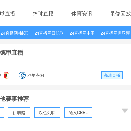
球直播
篮球直播
体育资讯
录像回放
24直播网韩K联
24直播网日职联
24直播网中甲
24直播网世亚预
24直播网德甲
24直播网欧冠杯
24直播网中超
德甲直播
堡
-
沙尔克04
高清直播
他赛事推荐
伊朗超
以色列联
德女DBBL