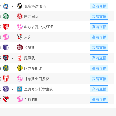
亚
-
瓦斯科达伽马
高清直播
斯
-
巴西国际
高清直播
联
-
科尔多瓦中央SDE
高清直播
雷
-
河床
高清直播
斯
-
拉努斯
高清直播
索
-
飓风队
高清直播
央
-
阿尔多斯维
高清直播
院
-
甘拿斯亚门多萨
高清直播
立
-
里奥夸尔托学生队
高清直播
立
-
普拉腾斯
高清直播