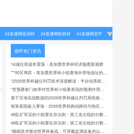
24直播网亚洲杯
24直播网欧联杯
24直播网意甲
德甲热门资讯
16城住宿成本震荡：美加墨世界杯经济版图新观察
**“时区博弈：美加墨世界杯小组赛海外营地选址的飞
行效率与竞技适应模型”**
“2026世界杯越位判罚技术深度解读：半自动系统帧
率实测与算法逻辑全解析”
“世预赛射门效率对世界杯小组赛表现的预测作用分
析”
基于百场实战数据的2026世界杯越位判罚系统效能
前瞻模型
智算基因嵌入赛场：2026世界杯跑动路径与热区数
据实时回传
48队扩军后的小组赛生存法则：第三名出线的分数底
线与晋级密码
48队扩军后的小组赛生存法则：第三名出线的分数底
线与晋级密码
“睡眠技术驱动世界杯备战：可穿戴监测设备的认证