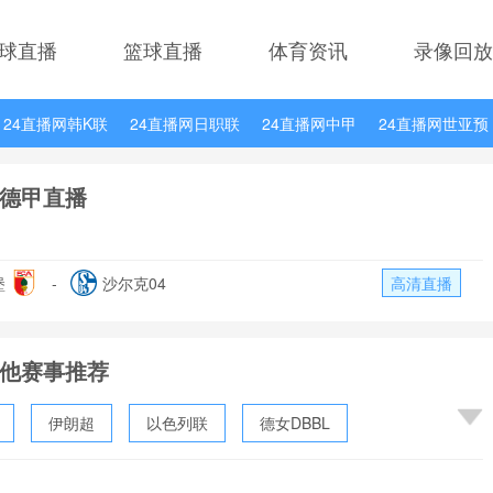
球直播
篮球直播
体育资讯
录像回放
24直播网韩K联
24直播网日职联
24直播网中甲
24直播网世亚预
24直播网德甲
24直播网欧冠杯
24直播网中超
德甲直播
堡
-
沙尔克04
高清直播
他赛事推荐
伊朗超
以色列联
德女DBBL