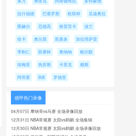
莱万
弗里克
阿斯顿维拉
多特蒙德
拉什福德
巴塞罗那
欧联杯
瓜迪奥拉
图赫尔
厄德高
格雷茨卡
波兰
纽卡
奥尔莫
凯塞多
加拉塔萨雷
李刚仁
联赛杯
奥纳纳
帕尔默
埃梅里
热苏斯
卡里克
赖斯
阿劳霍
B席
罗德里
德甲热门录像
04月07日 摩纳哥vs马赛 全场录像回放
12月31日 NBA常规赛 太阳vs鹈鹕 全场集锦
12月30日 NBA常规赛 太阳vs鹈鹕 全场录像回放