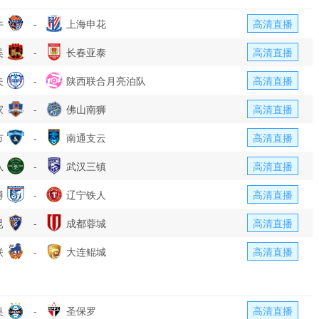
牛
-
上海申花
高清直播
吴
-
长春亚泰
高清直播
夫
-
陕西联合月亮泊队
高清直播
家
-
佛山南狮
高清直播
市
-
南通支云
高清直播
队
-
武汉三镇
高清直播
博
-
辽宁铁人
高清直播
昆
-
成都蓉城
高清直播
联
-
大连鲲城
高清直播
奥
-
圣保罗
高清直播