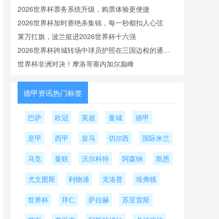
2026世界杯票务系统升级，购票体验更便捷
2026世界杯加时赛绝杀集锦，每一秒都扣人心弦
莱万扛旗，波兰挺进2026世界杯十六强
2026世界杯跨城转场中球员护照在三国边检的通关
时效
世界杯非洲对决！摩洛哥塞内加尔巅峰
德甲资讯热门标签
巴萨
欧冠
英超
曼城
德甲
意甲
西甲
皇马
切尔西
国际米兰
马竞
曼联
沃尔科特
阿森纳
凯恩
尤文图斯
利物浦
克洛普
埃弗顿
世界杯
拜仁
萨拉赫
苏亚雷斯