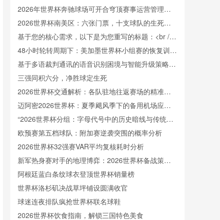
规范与竞技表现验证研究”
2026年世界杯奔驰球场可开合穹顶赛事运营管理指
南
2026世界杯南美区：六张门票，十支球队的生死竞
速
基于您的核心需求，以下是为您重写的标题：<br />
<br /> **供应链时间弹性：美加墨海关节点对世界杯
48小时轮转周期下：美加墨世界杯小组赛的恢复训练
球队后勤保障的冲击效应评估**
体系优化方案
基于多语裁判通讯的语音识别困境与智能升级策略
——2026美加墨世界杯的实证视角
三强同积六分，净胜球定生死
2026世界杯交通解析：各队驻地往返赛场的精准通
勤时间表
迈阿密2026世界杯：夏季飓风季下的备用机场应急
方案
“2026世界杯分组：字母代号中的历史暗线与传统逻
辑”
欧预赛第五档球队：附加赛逆袭突围的概率分析
2026世界杯32强赛VAR平均复核耗时分析
新军热身赛对手的地理博弈：2026世界杯备战策略
解析
阿根廷蓝白条纹球衣登顶世界杯销量榜
世界杯洛杉矶决战草坪铺设圆满收官
球迷连夜排队疯抢世界杯联名球鞋
2026世界杯饮食指南，解锁三国特色美食