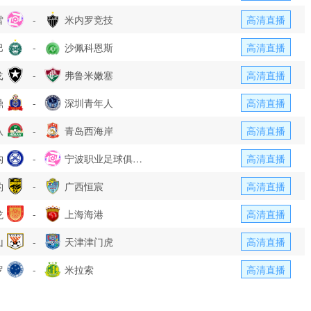
雷
-
米内罗竞技
高清直播
巴
-
沙佩科恩斯
高清直播
戈
-
弗鲁米嫩塞
高清直播
鼎
-
深圳青年人
高清直播
队
-
青岛西海岸
高清直播
钩
-
宁波职业足球俱乐
高清直播
豹
-
部
广西恒宸
高清直播
龙
-
上海海港
高清直播
山
-
天津津门虎
高清直播
罗
-
米拉索
高清直播