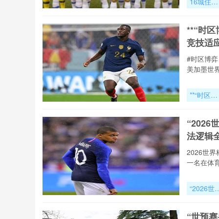
16城住宿
成本震荡
美加墨世
**“
杯经济版
竞技适应
新观察
#时区博
美加墨世
**“时区博
弈：美加
世界杯小
“20
赛海外营
法逻辑
选址的飞
效率与竞
2026
适应模
一名在体
型”**
“2026世
杯越位判
技术深度
“世预