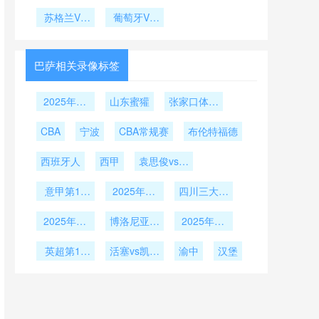
2026世界
内加尔直播
苏格兰VS
杯十六强
葡萄牙VS
挪威VS塞
巴西直播苏
乌兹别克斯
内加尔在线
格兰VS巴
坦葡萄牙
直播
西在线直播
VS乌兹别
巴萨相关录像标签
克斯坦直播
2025年12
山东蜜獾
张家口体文
月27日
旅
CBA
宁波
CBA常规赛
布伦特福德
西班牙人
西甲
袁思俊vs巩
晨智
意甲第14
2025年12
四川三大球
轮
月7日
男足第1轮
2025年12
博洛尼亚vs
2025年12
月5日
帕尔马
月3日
英超第13
活塞vs凯尔
渝中
汉堡
轮
特人