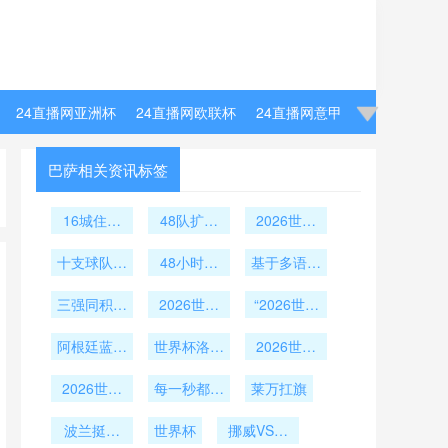
24直播网亚洲杯
24直播网欧联杯
24直播网意甲
巴萨相关资讯标签
16城住宿
48队扩军
2026世界
成本震荡：
后的小组赛
杯南美区：
美加墨世界
十支球队的
生存法则：
48小时轮
基于多语裁
六张门票
杯经济版图
生死竞速
第三名出线
转周期下：
判通讯的语
三强同积六
新观察
的分数底线
美加墨世界
2026世界
音识别困境
“2026世界
分
与晋级密码
杯小组赛的
杯交通解
与智能升级
杯分组：字
阿根廷蓝白
恢复训练体
析：各队驻
世界杯洛杉
母代号中的
2026世界
策略——
条纹球衣登
系优化方案
地往返赛场
矶决战草坪
历史暗线与
杯票务系统
2026美加
顶世界杯销
2026世界
的精准通勤
铺设圆满收
每一秒都扣
墨世界杯的
莱万扛旗
传统逻辑”
升级
杯加时赛绝
量榜
时间表
人心弦
官
实证视角
波兰挺进
杀集锦
世界杯
挪威VS塞