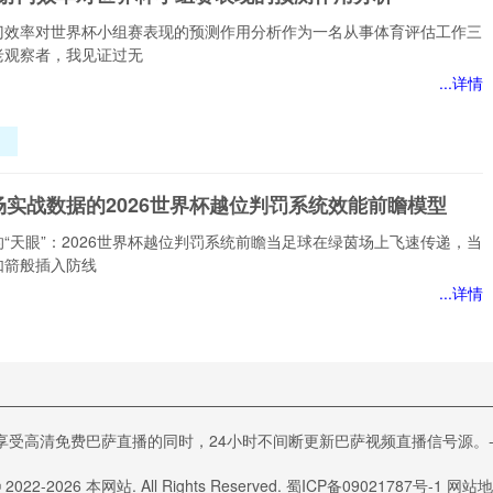
动
实
门效率对世界杯小组赛表现的预测作用分析作为一名从事体育评估工作三
逻
老观察者，我见证过无
”
...详情
射
世
赛
场实战数据的2026世界杯越位判罚系统效能前瞻模型
测
”
“天眼”：2026世界杯越位判罚系统前瞻当足球在绿茵场上飞速传递，当
如箭般插入防线
...详情
实
因嵌入赛场：2026世界杯跑动路径与热区数据实时回传
罚
清免费巴萨直播的同时，24小时不间断更新巴萨视频直播信号源。-24直播
前
嵌入赛场：2026世界杯跑动路径与热区数据实时回传作为一名在体育评
爬滚打三十年的老兵
© 2022-
2026
本网站. All Rights Reserved.
蜀ICP备09021787号-1
网站地