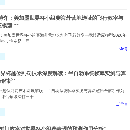
：
界
时区博弈：美加墨世界杯小组赛海外营地选址的飞行效率与
图
模型”**
弈：美加墨世界杯小组赛海外营地选址的飞行效率与竞技适应模型2026年
界杯，注定是一届
...详情
墨
组
26世界杯越位判罚技术深度解读：半自动系统帧率实测与算
地
全解析”
行
技
世界杯越位判罚技术深度解读：半自动系统帧率实测与算法逻辑全解析作为
育评估领域深耕三十
...详情
界
罚
解
赛射门效率对世界杯小组赛表现的预测作用分析”