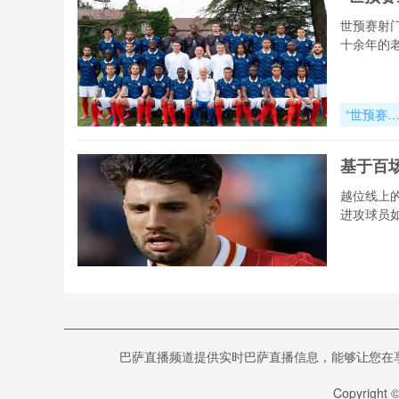
读：半自
系统帧率
世预赛射
测与算法
十余年的
辑全解析
“世预赛
门效率对
界杯小组
基于百
表现的预
作用分析
越位线上的
进攻球员
基于百场
战数据的
2026世界
智算基
杯越位判
巴萨直播频道提供实时巴萨直播信息，能够让您在享受高
系统效能
智算基因
瞻模型
估领域摸
Copyright 