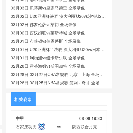
03月03日 贝蒂斯vs皇家马德里 全场录像
03月02日 U20亚洲杯决赛 澳大利亚U20vs沙特U20
全场录像
03月02日 佛罗伦萨vs莱切 全场录像
03月02日 西汉姆联vs莱斯特城 全场录像
03月01日 布莱顿vs伯恩茅斯 全场录像
03月01日 U20亚洲杯半决赛 澳大利亚U20vs日本
U20 全场录像
03月01日 利物浦vs纽卡斯尔联 全场录像
02月28日 霍芬海姆vs斯图加特 全场录像
02月28日 02月27日CBA常规赛 北京 - 上海 全场录
像
02月28日 02月25日NBA常规赛 篮网 - 奇才 全场录
像
02月27日 里昂vs巴黎圣日耳曼 全场录像
相关赛事
02月27日 中国女足vs墨西哥女足 全场录像
02月27日 02月24日NBA常规赛 雷霆 - 森林狼 全场
录像
02月26日 02月23日男篮亚洲杯预选赛 关岛男篮 - 中
中甲
08-08 19:30
国男篮 全场录像
02月26日 塞维利亚vs马洛卡 全场录像
石家庄功夫
陕西联合月亮泊
vs
02月26日 罗马vs蒙扎 全场录像
队