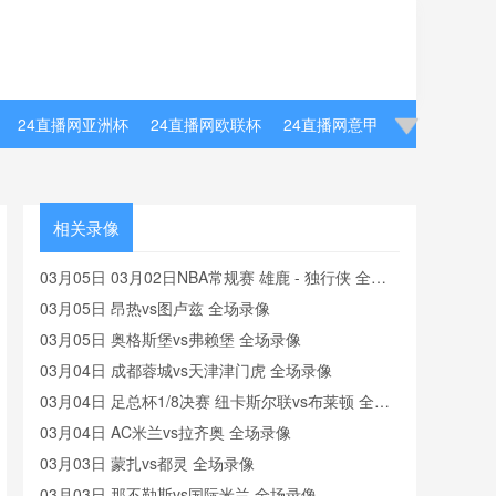
24直播网亚洲杯
24直播网欧联杯
24直播网意甲
相关录像
03月05日 03月02日NBA常规赛 雄鹿 - 独行侠 全场
录像
03月05日 昂热vs图卢兹 全场录像
03月05日 奥格斯堡vs弗赖堡 全场录像
03月04日 成都蓉城vs天津津门虎 全场录像
03月04日 足总杯1/8决赛 纽卡斯尔联vs布莱顿 全场
录像
03月04日 AC米兰vs拉齐奥 全场录像
03月03日 蒙扎vs都灵 全场录像
03月03日 那不勒斯vs国际米兰 全场录像