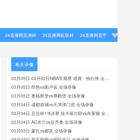
24直播网亚洲杯
24直播网欧联杯
24直播网意甲
相关录像
03月05日 03月02日NBA常规赛 雄鹿 - 独行侠 全场
录像
03月05日 昂热vs图卢兹 全场录像
03月05日 奥格斯堡vs弗赖堡 全场录像
03月04日 成都蓉城vs天津津门虎 全场录像
03月04日 足总杯1/8决赛 纽卡斯尔联vs布莱顿 全场
录像
03月04日 AC米兰vs拉齐奥 全场录像
03月03日 蒙扎vs都灵 全场录像
03月03日 那不勒斯vs国际米兰 全场录像