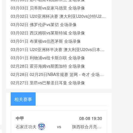
03月03日 贝蒂斯vs皇家马德里 全场录像
03月02日 U20亚洲杯决赛 澳大利亚U20vs沙特U20
全场录像
03月02日 佛罗伦萨vs莱切 全场录像
03月02日 西汉姆联vs莱斯特城 全场录像
03月01日 布莱顿vs伯恩茅斯 全场录像
03月01日 U20亚洲杯半决赛 澳大利亚U20vs日本
U20 全场录像
03月01日 利物浦vs纽卡斯尔联 全场录像
02月28日 霍芬海姆vs斯图加特 全场录像
02月28日 02月25日NBA常规赛 篮网 - 奇才 全场录
像
02月27日 里昂vs巴黎圣日耳曼 全场录像
02月27日 中国女足vs墨西哥女足 全场录像
相关赛事
02月27日 02月24日NBA常规赛 雷霆 - 森林狼 全场
录像
02月26日 02月23日男篮亚洲杯预选赛 关岛男篮 - 中
国男篮 全场录像
02月26日 塞维利亚vs马洛卡 全场录像
中甲
08-08 19:30
02月26日 罗马vs蒙扎 全场录像
石家庄功夫
陕西联合月亮泊
vs
02月25日 赫塔费vs贝蒂斯 全场录像
队