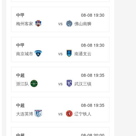
02月25日 斯特拉斯堡vs布雷斯特 全场录像
中甲
08-08 19:30
02月25日 维罗纳vs佛罗伦萨 全场录像
梅州客家
佛山南狮
vs
02月24日 欧塞尔vs马赛 全场录像
02月24日 美职联 迈阿密国际vs纽约城 全场录像
02月24日 02月23日NBA常规赛 湖人 - 掘金 全场录
中甲
08-08 19:30
像
02月23日 埃弗顿vs曼联 全场录像
南京城市
南通支云
vs
中超
08-08 19:35
浙江队
武汉三镇
vs
中超
08-08 19:35
大连英博
辽宁铁人
vs
中超
08-08 20:00