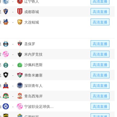
博
-
辽宁铁人
高清直播
昆
-
成都蓉城
高清直播
联
-
大连鲲城
高清直播
奥
-
圣保罗
高清直播
雷
-
米内罗竞技
高清直播
巴
-
沙佩科恩斯
高清直播
戈
-
弗鲁米嫩塞
高清直播
鼎
-
深圳青年人
高清直播
队
-
青岛西海岸
高清直播
钩
-
宁波职业足球俱乐
高清直播
豹
-
部
广西恒宸
高清直播