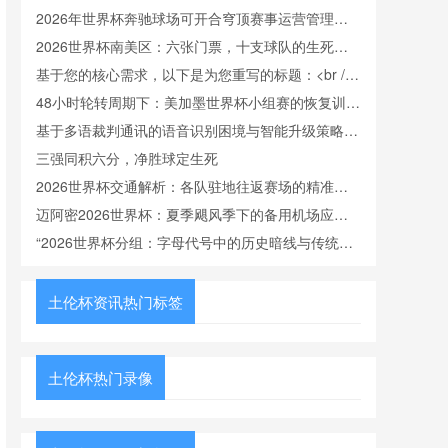
规范与竞技表现验证研究”
2026年世界杯奔驰球场可开合穹顶赛事运营管理指
南
2026世界杯南美区：六张门票，十支球队的生死竞
速
基于您的核心需求，以下是为您重写的标题：<br />
<br /> **供应链时间弹性：美加墨海关节点对世界杯
48小时轮转周期下：美加墨世界杯小组赛的恢复训练
球队后勤保障的冲击效应评估**
体系优化方案
基于多语裁判通讯的语音识别困境与智能升级策略
——2026美加墨世界杯的实证视角
三强同积六分，净胜球定生死
2026世界杯交通解析：各队驻地往返赛场的精准通
勤时间表
迈阿密2026世界杯：夏季飓风季下的备用机场应急
方案
“2026世界杯分组：字母代号中的历史暗线与传统逻
辑”
土伦杯资讯热门标签
土伦杯热门录像