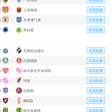
龙
-
上海海港
高清直播
山
-
天津津门虎
高清直播
罗
-
米拉索
高清直播
亚
-
瓦斯科达伽马
高清直播
斯
-
巴西国际
高清直播
联
-
科尔多瓦中央SDE
高清直播
雷
-
河床
高清直播
斯
-
拉努斯
高清直播
索
-
飓风队
高清直播
央
-
阿尔多斯维
高清直播