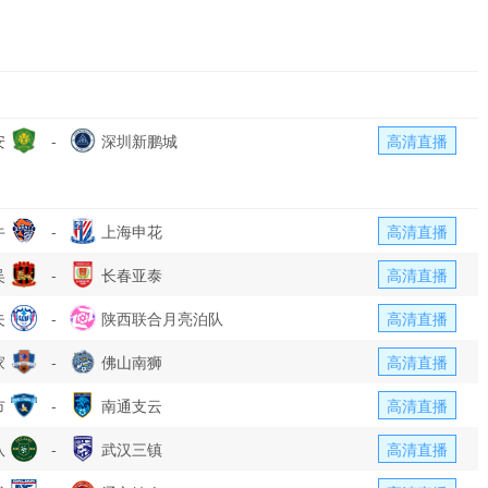
安
-
深圳新鹏城
高清直播
牛
-
上海申花
高清直播
吴
-
长春亚泰
高清直播
夫
-
陕西联合月亮泊队
高清直播
家
-
佛山南狮
高清直播
市
-
南通支云
高清直播
队
-
武汉三镇
高清直播