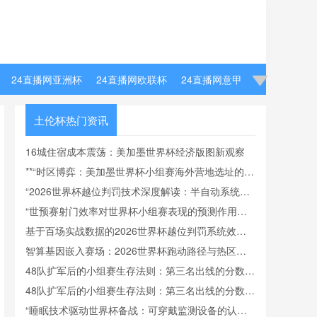
24直播网亚洲杯
24直播网欧联杯
24直播网意甲
土伦杯热门资讯
16城住宿成本震荡：美加墨世界杯经济版图新观察
**“时区博弈：美加墨世界杯小组赛海外营地选址的飞
行效率与竞技适应模型”**
“2026世界杯越位判罚技术深度解读：半自动系统帧
率实测与算法逻辑全解析”
“世预赛射门效率对世界杯小组赛表现的预测作用分
析”
基于百场实战数据的2026世界杯越位判罚系统效能
前瞻模型
智算基因嵌入赛场：2026世界杯跑动路径与热区数
据实时回传
48队扩军后的小组赛生存法则：第三名出线的分数底
线与晋级密码
48队扩军后的小组赛生存法则：第三名出线的分数底
线与晋级密码
“睡眠技术驱动世界杯备战：可穿戴监测设备的认证